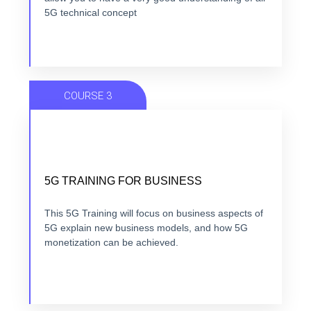
VIEW COURSE
5G technical concept
COURSE 3
FROM 5G USE CASE TO 5G BUSINESS
CASE
5G TRAINING FOR BUSINESS
7 modules +7 hours + ebook+ Quizz + Certification
This 5G Training will focus on business aspects of
5G explain new business models, and how 5G
monetization can be achieved.
VIEW COURSE