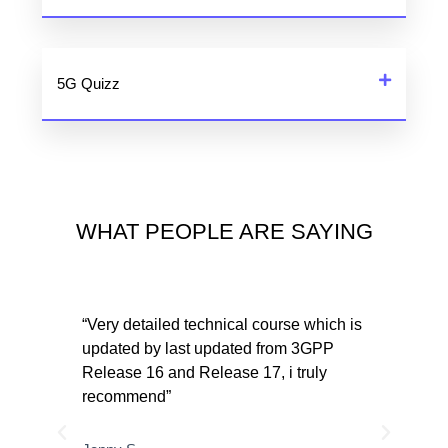
5G Quizz
WHAT PEOPLE ARE SAYING
 5G
“Very detailed technical course which is
“Exc
updated by last updated from 3GPP
mone
Release 16 and Release 17, i truly
ress
recommend”
Ahm
out
Radi