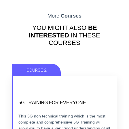
More
Courses
YOU MIGHT ALSO
BE
INTERESTED
IN THESE
COURSES
COURSE 2
NOW THAT 5G IS HERE, TIME TO GET
5G TRAINING FOR EVERYONE
EVERYONE TRAINED.
5 modules +5 hours + ebook+ Quizz + Certification
This 5G non technical training which is the most
complete and comprehensive 5G Training will
allow you to have a very good understanding of all