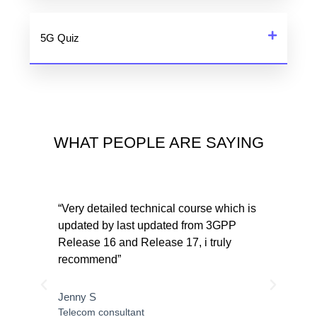
5G Quiz
WHAT PEOPLE ARE SAYING
 5G
“Very detailed technical course which is
“Exc
updated by last updated from 3GPP
mone
Release 16 and Release 17, i truly
ress
recommend”
Ahm
out
Radi
Jenny S
Telecom consultant