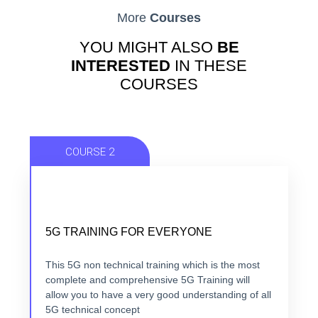
More
Courses
YOU MIGHT ALSO
BE
INTERESTED
IN THESE
COURSES
COURSE 2
NOW THAT 5G IS HERE, TIME TO GET
5G TRAINING FOR EVERYONE
EVERYONE TRAINED.
5 modules +5 hours + ebook+ Quizz + Certification
This 5G non technical training which is the most
complete and comprehensive 5G Training will
allow you to have a very good understanding of all
VIEW COURSE
5G technical concept