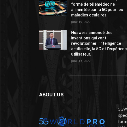
forme de télémédecine
alimentée par la 5G pour les
maladies oculaires
June 15, 2022
Huawei a annoncé des
inventions qui vont
révolutionner l’intelligence
artificielle, la 5G et l’expérien
utilisateur.
June 13, 2022
ABOUT US
5GWo
spéc
form