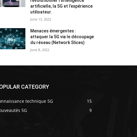
révolutionner l’intelligence
artificielle, la 5G et l’expérience
utilisateur.
June 13, 2022
Menaces émergentes :
attaquer la 5G via le découpage
du réseau (Network Slices)
June 8, 2022
OPULAR CATEGORY
onnaissance technique 5G
15
ouveautés 5G
9