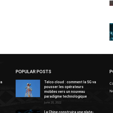
POPULAR POSTS
P
va
Telco cloud : comment la 5G va
C
pousser les opérateurs
N
mobiles vers un nouveau
paradigme technologique
June 20, 2022
-
La Chine construira une plate-